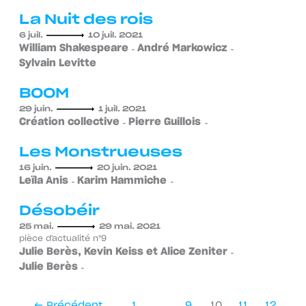
La Nuit des rois
6 juil.
10 juil. 2021
William Shakespeare
André Markowicz
Sylvain Levitte
BOOM
29 juin.
1 juil. 2021
Création collective
Pierre Guillois
Les Monstrueuses
16 juin.
20 juin. 2021
Leïla Anis
Karim Hammiche
Désobéir
25 mai.
29 mai. 2021
pièce d'actualité n°9
Julie Berès, Kevin Keiss et Alice Zeniter
Julie Berès
←
Précédent
1
…
9
10
11
12