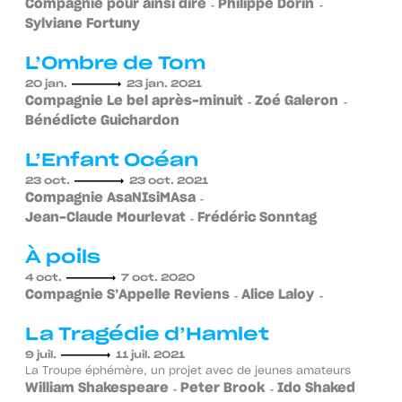
Compagnie pour ainsi dire
Philippe Dorin
Sylviane Fortuny
L’Ombre de Tom
20 jan.
23 jan. 2021
Compagnie Le bel après-minuit
Zoé Galeron
Bénédicte Guichardon
L’Enfant Océan
23 oct.
23 oct. 2021
Compagnie AsaNIsiMAsa
Jean-Claude Mourlevat
Frédéric Sonntag
À poils
4 oct.
7 oct. 2020
Compagnie S’Appelle Reviens
Alice Laloy
La Tragédie d’Hamlet
9 juil.
11 juil. 2021
La Troupe éphémère, un projet avec de jeunes amateurs
William Shakespeare
Peter Brook
Ido Shaked