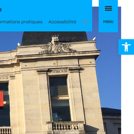
MENU
Billetterie en ligne
MENU
ormations pratiques
Accessibilité
Ou