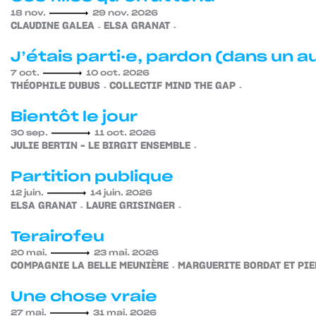
18 nov.
29 nov. 2026
CLAUDINE GALEA
ELSA GRANAT
J’étais parti·e, pardon (dans un a
7 oct.
10 oct. 2026
THÉOPHILE DUBUS
COLLECTIF MIND THE GAP
Bientôt le jour
30 sep.
11 oct. 2026
JULIE BERTIN – LE BIRGIT ENSEMBLE
Partition publique
12 juin.
14 juin. 2026
ELSA GRANAT
LAURE GRISINGER
Terairofeu
20 mai.
23 mai. 2026
COMPAGNIE LA BELLE MEUNIÈRE
MARGUERITE BORDAT ET PIE
Une chose vraie
27 mai.
31 mai. 2026