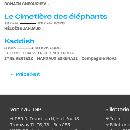
ROMAIN GNEOUCHEV
Le Cimetière des éléphants
18 mai.
22 mai. 2026
HÉLOÏSE JANJAUD
Kaddish
8 avr.
19 avr. 2026
LA FEMME CHAUVE EN PEIGNOIR ROUGE
IMRE KERTÉSZ
MARGAUX ESKENAZI
Compagnie Nova
←
Précédent
Venir au TGP
Billetterie
→ RER D, Transilien H, Mo ligne 13
→ Tarifs
Tramway T1, T5, T8 – Bus 255
→ Billetteri