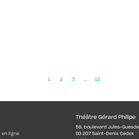
1
2
3
…
12
Théâtre Gérard Philipe
59, boulevard Jules-Guesd
e en ligne
93 207 Saint-Denis Cedex