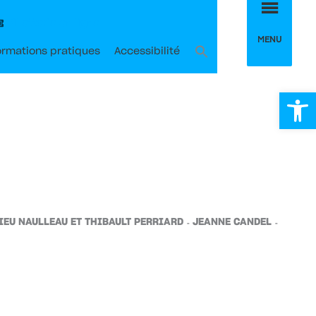
MEN
Billetterie en ligne
MENU
ormations pratiques
Accessibilité
Ou
IEU NAULLEAU ET THIBAULT PERRIARD
JEANNE CANDEL