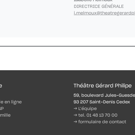
Isabelle Melmoux
DIRECTRICE GÉNÉRALE
i.melmoux@theatregerardp
e
Théâtre Gérard Philipe
59, boulevard Jules-Guesd
ie en ligne
93 207 Saint-Denis Cedex
GP
→ L’équipe
mille
→ tel. 01 48 13 70 00
→ formulaire de contact