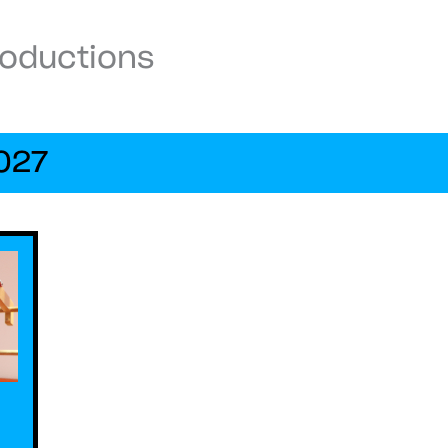
roductions
027