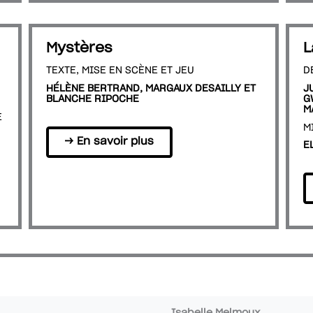
Mystères
L
TEXTE, MISE EN SCÈNE ET JEU
D
HÉLÈNE BERTRAND, MARGAUX DESAILLY ET
J
BLANCHE RIPOCHE
G
M
E
M
→ En savoir plus
E