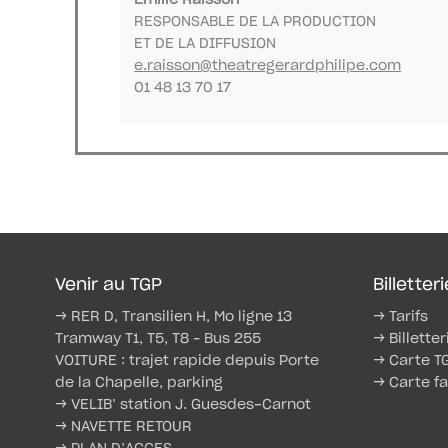
Émilie Raisson
RESPONSABLE DE LA PRODUCTION
ET DE LA DIFFUSION
e.raisson@theatregerardphilipe.com
01 48 13 70 17
Venir au TGP
Billetteri
→ RER D, Transilien H, Mo ligne 13
→ Tarifs
Tramway T1, T5, T8 – Bus 255
→ Billetter
VOITURE : trajet rapide depuis Porte
→ Carte T
de la Chapelle, parking
→ Carte fa
→ VELIB’ station J. Guesdes-Carnot
→ NAVETTE RETOUR