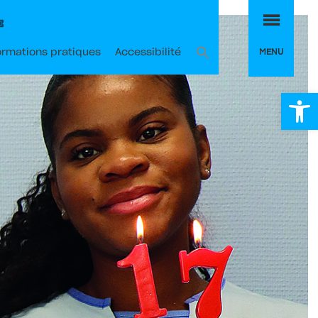
MEN
Billetterie en ligne
MENU
ormations pratiques
Accessibilité
Ou