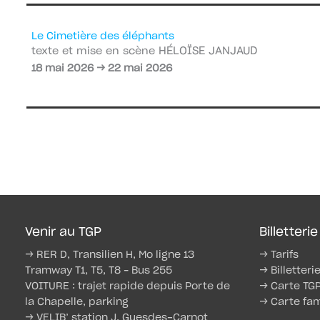
Le Cimetière des éléphants
HÉLOÏSE JANJAUD
texte et mise en scène
18 mai 2026 → 22 mai 2026
Venir au TGP
Billetterie
→ RER D, Transilien H, Mo ligne 13
→ Tarifs
Tramway T1, T5, T8 – Bus 255
→ Billetteri
VOITURE : trajet rapide depuis Porte de
→ Carte TG
la Chapelle, parking
→ Carte fam
→ VELIB’ station J. Guesdes-Carnot