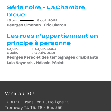
Série noire – La Chambre
bleue
15 oct.
16 oct. 2022
Georges Simenon
Éric Charon
Les rues n’appartiennent en
principe à personne
12 juin.
13 juin. 2021
5 Juin.
6 Juin. 2021
Georges Perec et des témoignages d’habitants
Lola Naymark
Mélanie Péclat
Venir au TGP
→ RER D, Transilien H, Mo ligne 13
Tramway T1, T5, T8 – Bus 255