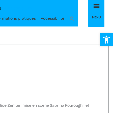
MEN
Billetterie en ligne
MENU
ormations pratiques
Accessibilité
Ou
ice Zeniter, mise en scène Sabrina Kouroughli et