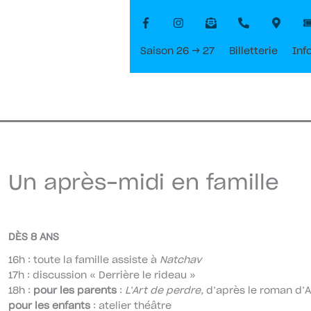
Saison 26 → 27
Billetterie
Inf
Un après-midi en famille
DÈS 8 ANS
16h : toute la famille assiste à
Natchav
17h : discussion « Derrière le rideau »
18h :
pour les parents
:
L’Art de perdre,
d’après le roman d’Al
pour les enfants
: atelier théâtre