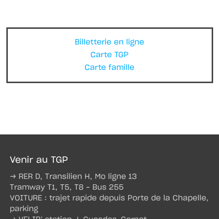
Billetterie en ligne
Carte TGP
Carte famille
Venir au TGP
→ RER D, Transilien H, Mo ligne 13
Tramway T1, T5, T8 – Bus 255
VOITURE : trajet rapide depuis Porte de la Chapelle,
parking