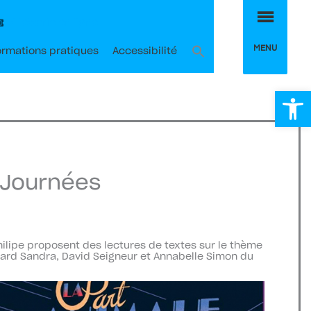
MEN
Billetterie en ligne
MENU
ormations pratiques
Accessibilité
Ou
 Journées
Philipe proposent des lectures de textes sur le thème
hard Sandra, David Seigneur et Annabelle Simon du