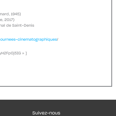
imard, 1945)
e, 2017)
nal de Saint-Denis
/journees-cinematographiques
/
yH2Fp0j5IG » ]
Suivez-nous