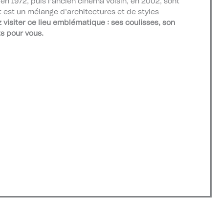
en 1972, puis l’ancien cinéma voisin, en 2002, sont
t est un mélange d’architectures et de styles
visiter ce lieu emblématique : ses coulisses, son
ts pour vous.