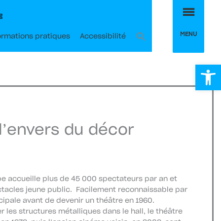
MEN
Billetterie en ligne
MENU
ormations pratiques
Accessibilité
Ou
l’envers du décor
ipe accueille plus de 45 000 spectateurs par an et
tacles jeune public. Facilement reconnaissable par
cipale avant de devenir un théâtre en 1960.
r les structures métalliques dans le hall, le théâtre