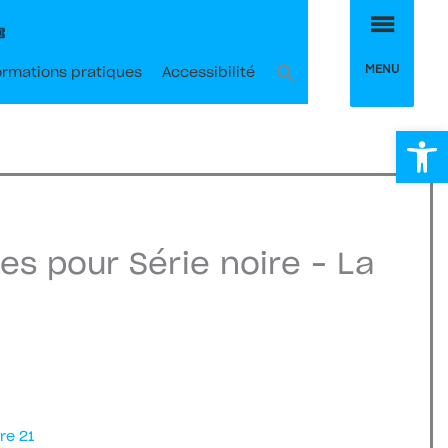
MEN
Billetterie en ligne
MENU
ormations pratiques
Accessibilité
Ou
es pour Série noire – La
bre 21