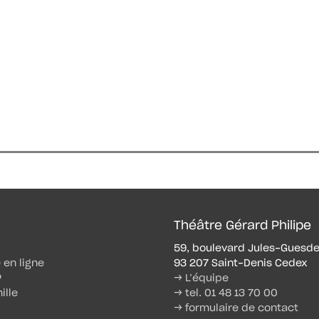
Théâtre Gérard Philipe
59, boulevard Jules-Guesd
e en ligne
93 207 Saint-Denis Cedex
P
→ L’équipe
ille
→ tel. 01 48 13 70 00
→ formulaire de contact