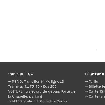
Venir au TGP
Billetterie
→ RER D, Transilien H, Mo ligne 13
→ Tarifs
Tramway T1, T5, T8 – Bus 255
→ Billetteri
VOITURE : trajet rapide depuis Porte de
→ Carte TG
la Chapelle, parking
→ Carte fam
→ VELIB’ station J. Guesdes-Carnot