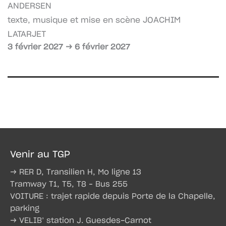
ANDERSEN
JOACHIM
texte, musique et mise en scène
LATARJET
3 février 2027 → 6 février 2027
Venir au TGP
→ RER D, Transilien H, Mo ligne 13
Tramway T1, T5, T8 – Bus 255
VOITURE : trajet rapide depuis Porte de la Chapelle,
parking
→ VELIB’ station J. Guesdes-Carnot