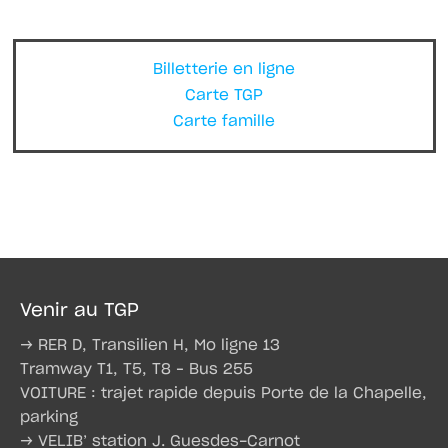
Billetterie en ligne
Carte TGP
Carte famille
Venir au TGP
→ RER D, Transilien H, Mo ligne 13
Tramway T1, T5, T8 – Bus 255
VOITURE : trajet rapide depuis Porte de la Chapelle,
parking
→ VELIB’ station J. Guesdes-Carnot