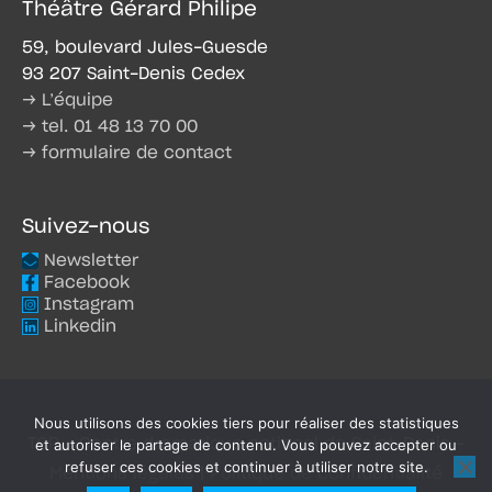
Théâtre Gérard Philipe
59, boulevard Jules-Guesde
93 207 Saint-Denis Cedex
→ L’équipe
→ tel. 01 48 13 70 00
→ formulaire de contact
Suivez-nous
Newsletter
Facebook
Instagram
Linkedin
Nous utilisons des cookies tiers pour réaliser des statistiques
TGP - Centre dramatique national de Saint-Denis -
et autoriser le partage de contenu. Vous pouvez accepter ou
refuser ces cookies et continuer à utiliser notre site.
Mentions légales
|
Politique de confidentialité