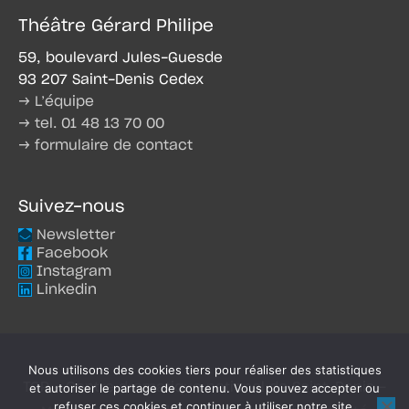
Théâtre Gérard Philipe
59, boulevard Jules-Guesde
93 207 Saint-Denis Cedex
→ L’équipe
→ tel. 01 48 13 70 00
→ formulaire de contact
Suivez-nous
Newsletter
Facebook
Instagram
Linkedin
Nous utilisons des cookies tiers pour réaliser des statistiques
TGP - Centre dramatique national de Saint-Denis -
et autoriser le partage de contenu. Vous pouvez accepter ou
refuser ces cookies et continuer à utiliser notre site.