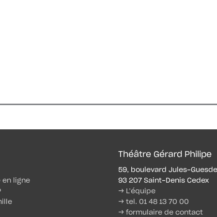
Théâtre Gérard Philipe
59, boulevard Jules-Guesd
e en ligne
93 207 Saint-Denis Cedex
P
→ L’équipe
ille
→ tel. 01 48 13 70 00
→ formulaire de contact