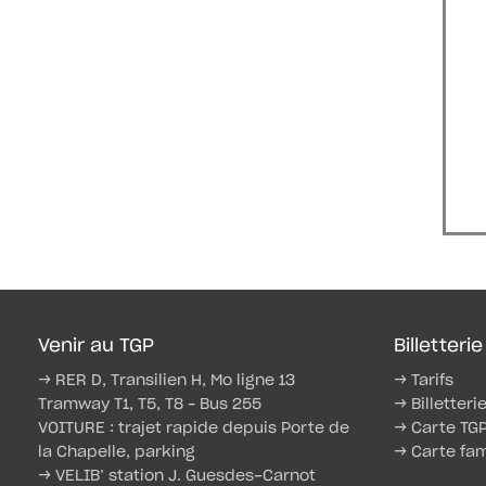
Venir au TGP
Billetterie
→ RER D, Transilien H, Mo ligne 13
→ Tarifs
Tramway T1, T5, T8 – Bus 255
→ Billetteri
VOITURE : trajet rapide depuis Porte de
→ Carte TG
la Chapelle, parking
→ Carte fam
→ VELIB’ station J. Guesdes-Carnot