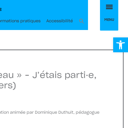
MEN
Billetterie en ligne
MENU
ormations pratiques
Accessibilité
Ou
au » – J’étais parti·e,
ers)
ntation animée par Dominique Duthuit, pédagogue